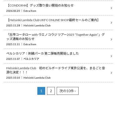
【CONDOR44】グッズ取り扱い開始のお知らせ
2026.02.20
Extra Item
【Helsinki Lambda Club UKFC ONLINE SHOP最終セールのご案内】
2025.11.28
Helsinki Lambda Club
「古市コータロー with ウエノコウジ ツアー2025 “Together Again”」グ
ッズ通販のお知らせ
2025.11.11
Extra Item
ペルシカリア：刺繍パーカ 第二弾販売開始しました
2025.11.07
ペルシカリア
Helsinki Lambda Club 初のビルボードライブ東京公演を、まるごと音
源化決定！！！
2025.10.10
Helsinki Lambda Club
1
2
次の10件 ›