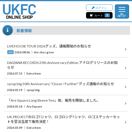
ログイン
ALL
カート
0
ARTIST
新着情報
LIVEHOUSE TOUR 2026グッズ、通販開始のお知らせ
NEW
2026.08.06
the shes gone
DAIZAWA RECORDS 25th Anniversary Edition アナログリリースのお知
らせ
2026.07.15
Extra Item
syrup16g 30th Anniversary “Closer / Further”グッズ通販のお知らせ
2026.03.19
syrup16g
「Are Square Long Sleeve Tee」他、販売を開始しました。
2026.03.16
Are Square
UK.PROJECTのロゴTシャツ、ロゴロングTシャツ、ロゴステッカーセッ
トを受注生産で販売決定！
2026.03.09
Extra Item