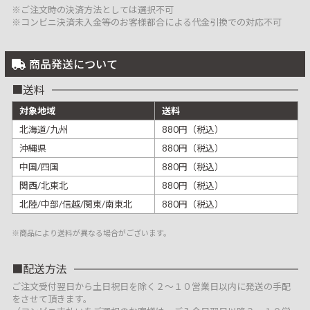
※ご注文時の決済方法としては選択不可
※コンビニ決済未入金等のお客様都合による代金引換での対応不可
商品発送について
送料
対象地域
送料
北海道/九州
880円（税込）
沖縄県
880円（税込）
中国/四国
880円（税込）
関西/北東北
880円（税込）
北陸/中部/信越/関東/南東北
880円（税込）
※商品により送料が異なる場合がございます。
配送方法
ご注文受付翌日から土日祝日を除く２～１０営業日以内に発送の手配
をさせて頂きます。