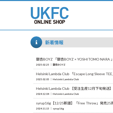
新着情報
銀杏BOYZ 「銀杏BOYZ × YOSHITOMO N
2025.02.25
銀杏BOYZ
Helsinki Lambda Club 「Escape Long S
2025.02.05
Helsinki Lambda Club
Helsinki Lambda Club 【受注生産12月下旬発送】
2024.12.04
Helsinki Lambda Club
syrup16g【12/25新譜】「Free Thro
2024.11.15
syrup16g