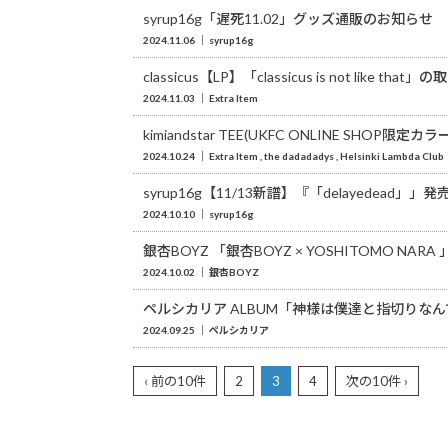
syrup16g「遅死11.02」グッズ通販のお知らせ
2024.11.06
syrup16g
classicus【LP】「classicus is not like
2024.11.03
Extra Item
kimiandstar TEE(UKFC ONLINE SHOP限定
2024.10.24
Extra Item
the dadadadys
Helsinki Lambda Club
syrup16g【11/13新譜】『「delayede
2024.10.10
syrup16g
銀杏BOYZ 「銀杏BOYZ × YOSHITOMO NA
2024.10.02
銀杏BOYZ
ペルシカリア ALBUM「神様は僕達と指切り
2024.09.25
ペルシカリア
‹ 前の10件
2
3
4
次の10件 ›