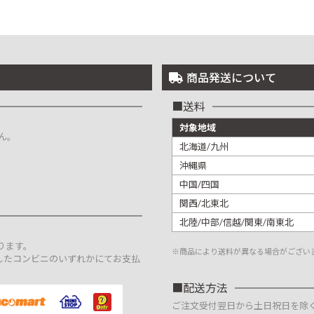
商品発送について
送料
対象地域
ん。
北海道/九州
沖縄県
中国/四国
関西/北東北
北陸/中部/信越/関東/南東北
。
ります。
※商品により送料が異なる場合がござい
したコンビニのいずれかにてお支払
配送方法
ご注文受付翌日から土日祝日を除