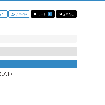
イン
会員登録
カート
0
お問合せ
ka（プル）