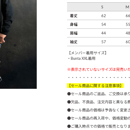
S
M
着丈
62
6
身幅
54
5
肩幅
44
4
袖丈
57
6
【メンバー着用サイズ】
・Bunta XXL着用
※表示されていないサイズは完売い
・・・・・・・・・・・・・・・・
【セール商品に関する注意事項】
●セール商品のご返品、ご交換は承
●欠品、不良品、注文内容と異なる
●セール商品の価格は予告なく変更
●セール商品の再入荷や、価格変動
●ご購入時点での価格で販売となり