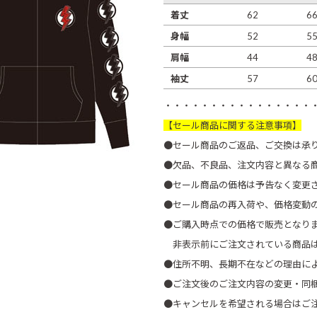
着丈
62
6
身幅
52
5
肩幅
44
4
袖丈
57
6
・・・・・・・・・・・・・・・・
【セール商品に関する注意事項】
●セール商品のご返品、ご交換は承
●欠品、不良品、注文内容と異なる
●セール商品の価格は予告なく変更
●セール商品の再入荷や、価格変動
●ご購入時点での価格で販売となり
非表示前にご注文されている商品は
●住所不明、長期不在などの理由に
●ご注文後のご注文内容の変更・同
●キャンセルを希望される場合はご