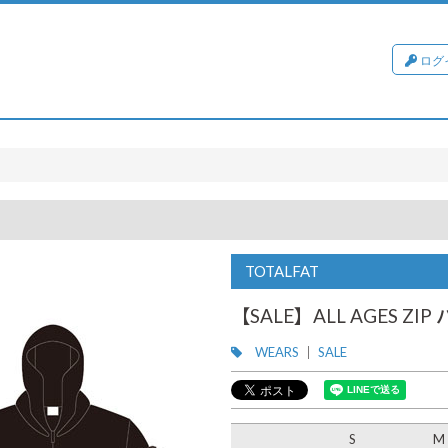
ログ
TOTALFAT
【SALE】ALL AGES ZIP
WEARS
SALE
S
M