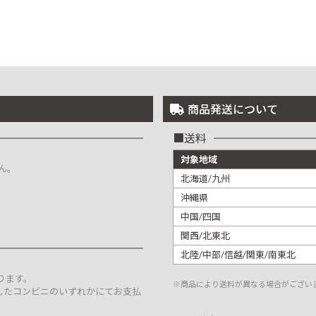
商品発送について
送料
対象地域
ん。
北海道/九州
沖縄県
中国/四国
関西/北東北
北陸/中部/信越/関東/南東北
。
ります。
※商品により送料が異なる場合がござい
したコンビニのいずれかにてお支払