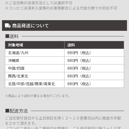
※ご注文時の決済方法としては選択不可
※コンビニ決済未入金等のお客様都合による代金引換での対応不可
商品発送について
送料
対象地域
送料
北海道/九州
880円（税込）
沖縄県
880円（税込）
中国/四国
880円（税込）
関西/北東北
880円（税込）
北陸/中部/信越/関東/南東北
880円（税込）
※商品により送料が異なる場合がございます。
配送方法
ご注文受付翌日から土日祝日を除く２～１０営業日以内に発送の手配
をさせて頂きます。
（コンビニ支払いをご選択のお客様は、ご入金日翌日以降２～１０営