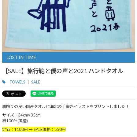
LOST IN TIME
【SALE】旅行鞄と僕の声と2021 ハンドタオル
TOWELS
SALE
肌触りの良い国産タオルに海北の手書きイラストをプリントしました！
サイズ：34cm×35cm
綿100％(国産)
定価：1100円 → SALE価格：550円