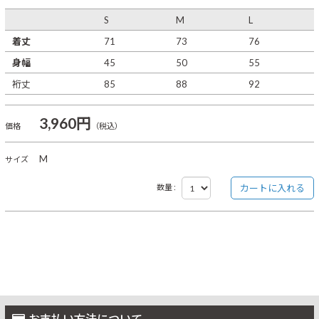
S
M
L
着丈
71
73
76
身幅
45
50
55
裄丈
85
88
92
3,960円
価格
（税込）
M
サイズ
数量 :
お支払い方法について