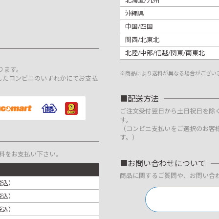
北海道/九州
沖縄県
中国/四国
関西/北東北
北陸/中部/信越/関東/南東北
。
ります。
※商品により送料が異なる場合がござい
したコンビニのいずれかにてお支払
配送方法
ご注文受付翌日から土日祝日を除
す。
（コンビニ支払いをご選択のお客
す。）
料をお支払い下さい。
お問い合わせについて
商品に関するご質問や、お問い合
税込）
税込）
税込）