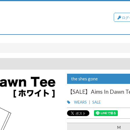
ログ
the shes gone
【SALE】Aims In Dawn
WEARS
SALE
M