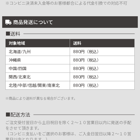
※コンビニ決済未入金等のお客様都合による代金引換での対応不可
商品発送について
送料
対象地域
送料
北海道/九州
880円（税込）
沖縄県
880円（税込）
中国/四国
880円（税込）
関西/北東北
880円（税込）
北陸/中部/信越/関東/南東北
880円（税込）
※商品により送料が異なる場合がございます。
配送方法
ご注文受付翌日から土日祝日を除く２～１０営業日以内に発送の手配
をさせて頂きます。
（コンビニ支払いをご選択のお客様は、ご入金日翌日以降２～１０営
業日以内となります。）