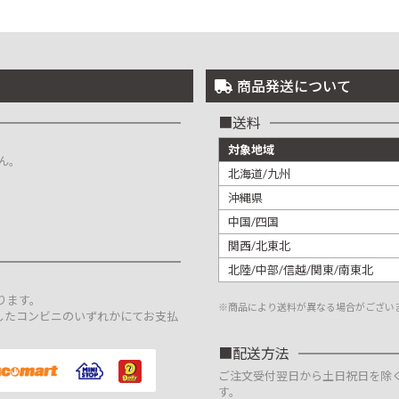
商品発送について
送料
対象地域
ん。
北海道/九州
沖縄県
中国/四国
関西/北東北
北陸/中部/信越/関東/南東北
。
ります。
※商品により送料が異なる場合がござい
したコンビニのいずれかにてお支払
配送方法
ご注文受付翌日から土日祝日を除
す。