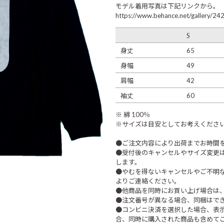
モデル着用写真は下記リンクから。
https://www.behance.net/gallery/24
S
身丈
65
身幅
49
肩幅
42
袖丈
60
※ 綿 100％
※サイズは目安としてお考えくださ
●ご注文内容により出荷までお時間
●受付後のキャンセルやサイズ変更
します。
●やむを得ないキャンセルやご不明
よりご連絡ください。
●他商品を同時にお買い上げ場合は
●注文番号が異なる場合、同梱はで
●コンビニ決済を選択した場合、表
合、同時に購入された商品も含めて