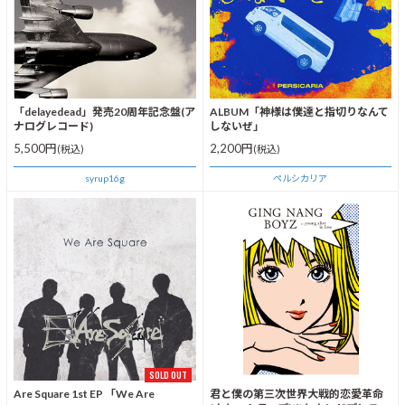
「delayedead」発売20周年記念盤(ア
ALBUM「神様は僕達と指切りなんて
ナログレコード)
しないぜ」
5,500円
2,200円
(税込)
(税込)
syrup16g
ペルシカリア
SOLD OUT
Are Square 1st EP 「We Are
君と僕の第三次世界大戦的恋愛革命