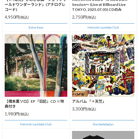
ールドワンダーランド」(アナログレ
Session～ (Live at Billboard Live
コード)
TOKYO, 2025.07.05) CDのみ
4,950円
2,750円
(税込)
(税込)
Extra Item
Helsinki Lambda Club
【橋本薫ソロ】EP『日記』CD ※特
アルバム 「＋天竺」
典付き
3,300円
(税込)
1,980円
(税込)
Helsinki Lambda Club
the dadadadys