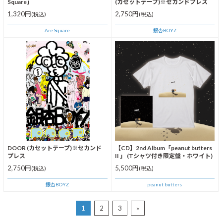
Square」
(カセットテープ)※セカンドプレス
1,320円
2,750円
(税込)
(税込)
Are Square
銀杏BOYZ
DOOR (カセットテープ)※セカンド
【CD】2nd Album「peanut butters
プレス
II 」 (Tシャツ付き限定盤・ホワイト)
2,750円
5,500円
(税込)
(税込)
銀杏BOYZ
peanut butters
1
2
3
»