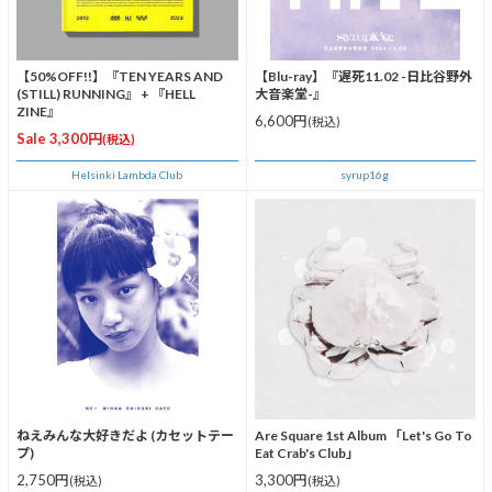
【50%OFF!!】『TEN YEARS AND
【Blu-ray】『遅死11.02 -日比谷野外
(STILL) RUNNING』 + 『HELL
大音楽堂-』
ZINE』
6,600円
(税込)
Sale 3,300円
(税込)
Helsinki Lambda Club
syrup16g
ねえみんな大好きだよ (カセットテー
Are Square 1st Album 「Let's Go To
プ)
Eat Crab's Club」
2,750円
3,300円
(税込)
(税込)