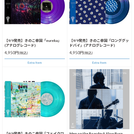
【9/9発売】きのこ帝国「eureka」
【9/9発売】きのこ帝国「ロンググッ
(アナログレコード)
ドバイ」(アナログレコード)
4,950円
4,950円
(税込)
(税込)
Extra Item
Extra Item
【9/9発売】きのこ帝国「フェイクワ
Men on the Board～A Slow Burn