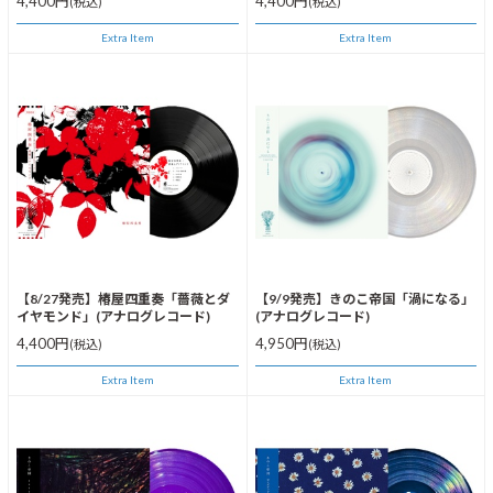
4,400円
4,400円
(税込)
(税込)
Extra Item
Extra Item
【8/27発売】椿屋四重奏「薔薇とダ
【9/9発売】きのこ帝国「渦になる」
イヤモンド」(アナログレコード)
(アナログレコード)
4,400円
4,950円
(税込)
(税込)
Extra Item
Extra Item