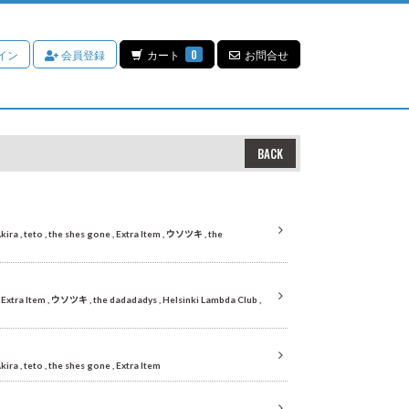
イン
会員登録
カート
0
お問合せ
BACK
Akira
teto
the shes gone
Extra Item
ウソツキ
the
Extra Item
ウソツキ
the dadadadys
Helsinki Lambda Club
Akira
teto
the shes gone
Extra Item