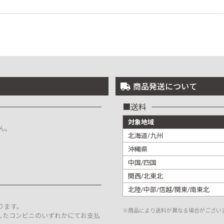
商品発送について
送料
対象地域
ん。
北海道/九州
沖縄県
中国/四国
関西/北東北
北陸/中部/信越/関東/南東北
。
ります。
※商品により送料が異なる場合がござい
したコンビニのいずれかにてお支払