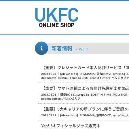
新着情報
Yap!!!
【重要】クレジットカード本人認証サービス「3D
2023.10.25
[Alexandros]
BIGMAMA
銀杏BOYZ
syrup16g
L
dadadadys
Helsinki Lambda Club
peanut butters
ペルシカリ
【重要】ヤマト運輸によるお届け先住所変更(転
2023.06.01
銀杏BOYZ
syrup16g
LOST IN TIME
POLYSICS
peanut butters
ペルシカリア
【重要】3大キャリアの新プランに伴うご登録メ
2021.03.11
[Alexandros]
BIGMAMA
銀杏BOYZ
syrup16g
L
Yap!!!オフィシャルグッズ販売中