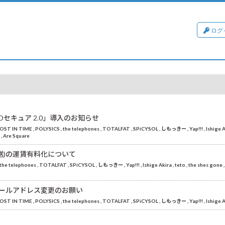
ログ
セキュア 2.0」導入のお知らせ
OST IN TIME
POLYSICS
the telephones
TOTALFAT
SPiCYSOL
しもっきー
Yap!!!
Ishige 
ア
Are Square
送)の運賃有料化について
the telephones
TOTALFAT
SPiCYSOL
しもっきー
Yap!!!
Ishige Akira
teto
the shes gone
ールアドレス変更のお願い
OST IN TIME
POLYSICS
the telephones
TOTALFAT
SPiCYSOL
しもっきー
Yap!!!
Ishige 