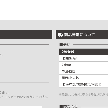
商品発送について
送料
対象地域
ん。
北海道/九州
沖縄県
中国/四国
関西/北東北
北陸/中部/信越/関東/南東北
。
ります。
※商品により送料が異なる場合がござい
したコンビニのいずれかにてお支払
配送方法