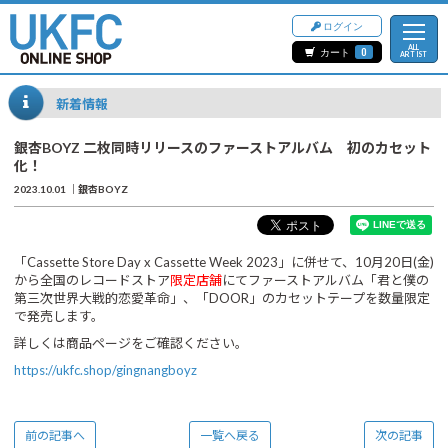
ログイン
ALL
カート
0
ARTIST
新着情報
銀杏BOYZ 二枚同時リリースのファーストアルバム 初のカセット
化！
2023.10.01
銀杏BOYZ
「
Cassette Store Day x Cassette Week 2023
」に併せて、
10
月
20
日
(
金
)
から全国のレコードストア
限定店舗
にてファーストアルバム「君と僕の
第三次世界大戦的恋愛革命」、「
DOOR
」のカセットテープを数量限定
で発売します。
詳しくは商品ページをご確認ください。
https://ukfc.shop/gingnangboyz
前の記事へ
一覧へ戻る
次の記事