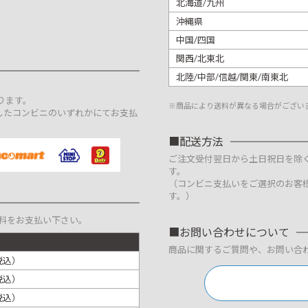
北海道/九州
沖縄県
中国/四国
関西/北東北
北陸/中部/信越/関東/南東北
。
ります。
※商品により送料が異なる場合がござい
したコンビニのいずれかにてお支払
配送方法
ご注文受付翌日から土日祝日を除
す。
（コンビニ支払いをご選択のお客
す。）
料をお支払い下さい。
お問い合わせについて
商品に関するご質問や、お問い合
税込）
税込）
税込）