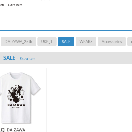
.20
Extra Item
DAIZAWA_25th
UKP_T
SALE
WEARS
Accessories
SALE
Extra Item
LE】DAIZAWA