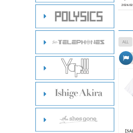
2026.02
ALL
【SA