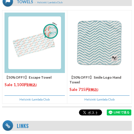
TOWELS
Helsinki Lambda Club
【50%OFF!!】Escape Towel
【50%OFF!!】Smile Logo Hand
Towel
Sale 1,100円
(税込)
Sale 715円
(税込)
Helsinki Lambda Club
Helsinki Lambda Club
LINKS