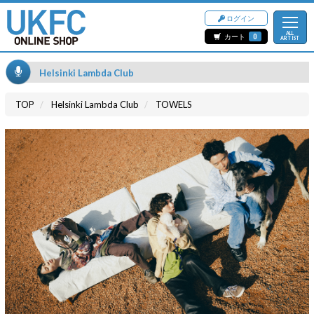
ログイン
ALL
カート
0
ARTIST
Helsinki Lambda Club
TOP
Helsinki Lambda Club
TOWELS