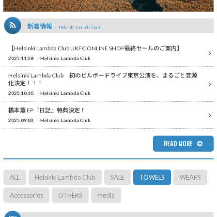
新着情報
Helsinki Lambda Club
【Helsinki Lambda Club UKFC ONLINE SHOP最終セールのご案内】
2025.11.28
Helsinki Lambda Club
Helsinki Lambda Club 初のビルボードライブ東京公演を、まるごと音源
化決定！！！
2025.10.10
Helsinki Lambda Club
橋本薫 EP『日記』特典決定！
2025.09.03
Helsinki Lambda Club
READ MORE
ALL
Helsinki Lambda Club
SALE
TOWELS
WEARS
Accessories
OTHERS
media