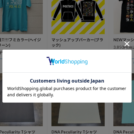
T!!!フミカラー(ヘイジ
マッシュアップパーカー(ブラ
NEWマッシ
ーン)
ック)
3,850円
(税
0円
6,600円
(税込)
(税込)
POLYSICS
POLYSICS
Peculiarity Tシャツ
DNA Peculiarity Tシャツ
DNA Pecul