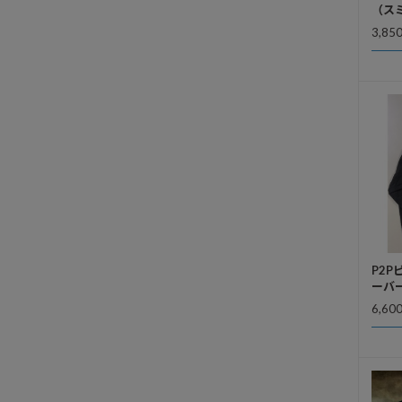
（ス
3,85
P2
ーバ
6,60