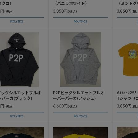
ミクロ）
（バニラホワイト）
（ミントグ
0円
3,850円
3,850円
(税込)
(税込)
(税
POLYSICS
POLYSICS
Pビッグシルエットプルオ
P2Pビッグシルエットプルオ
Attack2
ーパーカ(ブラック)
ーバーパーカ(アッシュ)
Tシャツ（
0円
6,600円
3,850円
(税込)
(税込)
(税
POLYSICS
POLYSICS