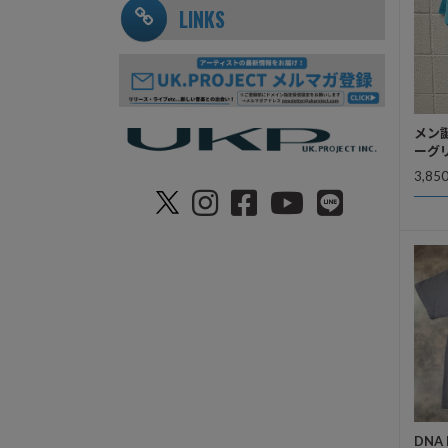
LINKS
メン誕
ーグリ
3,85
DNA 