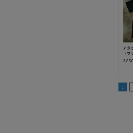
アタッ
（ブ
3,85
1