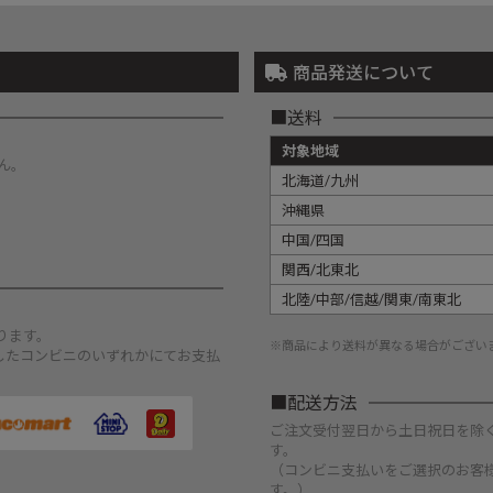
商品発送について
送料
対象地域
ん。
北海道/九州
沖縄県
中国/四国
関西/北東北
北陸/中部/信越/関東/南東北
。
ります。
※商品により送料が異なる場合がござい
したコンビニのいずれかにてお支払
配送方法
ご注文受付翌日から土日祝日を除
す。
（コンビニ支払いをご選択のお客
す。）