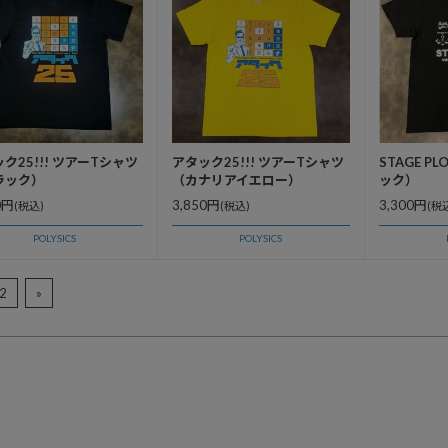
ク25!!! ツアーTシャツ
アタック25!!! ツアーTシャツ
STAGE P
ラック）
（カナリアイエロー）
ック）
0円
3,850円
3,300円
(税込)
(税込)
(税
POLYSICS
POLYSICS
2
»