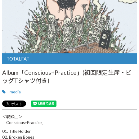
TOTALFAT
Album「Conscious+Practice」(初回限定生産・ビ
ッグTシャツ付き)
media
＜収録曲＞
「Conscious+Practice」
01. Title Holder
02. Broken Bones