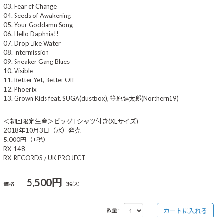
03. Fear of Change
04. Seeds of Awakening
05. Your Goddamn Song
06. Hello Daphnia!!
07. Drop Like Water
08. Intermission
09. Sneaker Gang Blues
10. Visible
11. Better Yet, Better Off
12. Phoenix
13. Grown Kids feat. SUGA(dustbox), 笠原健太郎(Northern19)
＜初回限定生産＞ビッグTシャツ付き(XLサイズ)
2018年10月3日（水）発売
5.000円（+税）
RX-148
RX-RECORDS / UK PROJECT
5,500円
価格
（税込）
数量 :