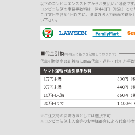
以下のコンビニエンスストアからお支払いが可能です
コンビニ決済の事務手数料は一律440円（税込）とな
ご注文日を含め4日以内に、決済方法入力画面で選択
い下さい。
代金引換
(特商法に基づき記載しております)
代金引換は商品到着時に商品代金・送料・代引き手数
ヤマト運輸 代金引換手数料
1万円未満
330円（
3万円未満
440円（
10万円未満
660円（
30万円まで
1,100
※ご注文時の決済方法としては選択不可
※コンビニ決済未入金等のお客様都合による代金引換