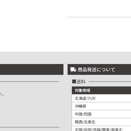
商品発送について
送料
対象地域
ん。
北海道/九州
沖縄県
中国/四国
関西/北東北
北陸/中部/信越/関東/南東北