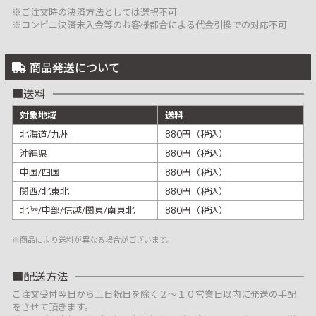
※ご注文時の決済方法としては選択不可
※コンビニ決済未入金等のお客様都合による代金引換での対応不可
商品発送について
送料
対象地域
送料
北海道/九州
880円（税込）
沖縄県
880円（税込）
中国/四国
880円（税込）
関西/北東北
880円（税込）
北陸/中部/信越/関東/南東北
880円（税込）
※商品により送料が異なる場合がございます。
配送方法
ご注文受付翌日から土日祝日を除く２～１０営業日以内に発送の手配
をさせて頂きます。