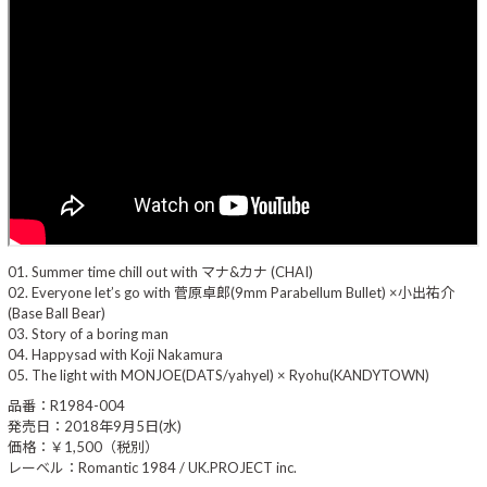
01. Summer time chill out with マナ&カナ (CHAI)
02. Everyone let’s go with 菅原卓郎(9mm Parabellum Bullet) ×小出祐介
(Base Ball Bear)
03. Story of a boring man
04. Happysad with Koji Nakamura
05. The light with MONJOE(DATS/yahyel) × Ryohu(KANDYTOWN)
品番：R1984-004
発売日：2018年9月5日(水)
価格：￥1,500（税別）
レーベル：Romantic 1984 / UK.PROJECT inc.