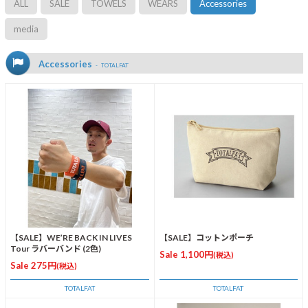
ALL
SALE
TOWELS
WEARS
Accessories
media
Accessories
TOTALFAT
【SALE】WE’RE BACK IN LIVES
【SALE】コットンポーチ
Tour ラバーバンド (2色)
Sale 1,100円
(税込)
Sale 275円
(税込)
TOTALFAT
TOTALFAT