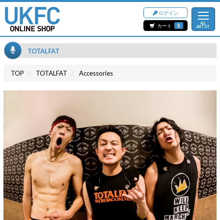
ログイン
ALL
カート
0
ARTIST
TOTALFAT
TOP
TOTALFAT
Accessories