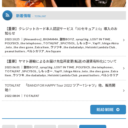
新着情報
TOTALFAT
【重要】クレジットカード本人認証サービス「3Dセキュア 2.0」導入のお
知らせ
2023.10.25
[Alexandros]
BIGMAMA
銀杏BOYZ
syrup16g
LOST IN TIME
POLYSICS
the telephones
TOTALFAT
SPiCYSOL
しもっきー
Yap!!!
Ishige Akira
teto
the shes gone
Extra Item
ウソツキ
the dadadadys
Helsinki Lambda Club
peanut butters
ペルシカリア
Are Square
【重要】ヤマト運輸によるお届け先住所変更(転送)の運賃有料化について
2023.06.01
銀杏BOYZ
syrup16g
LOST IN TIME
POLYSICS
the telephones
TOTALFAT
SPiCYSOL
しもっきー
Yap!!!
Ishige Akira
teto
the shes gone
Extra
Item
ウソツキ
the dadadadys
Helsinki Lambda Club
peanut butters
ペルシカリア
TOTALFAT 「BAND FOR HAPPY Tour 2022 ツアーTシャツ」他、販売開
始！
2022.08.04
TOTALFAT
READ MORE